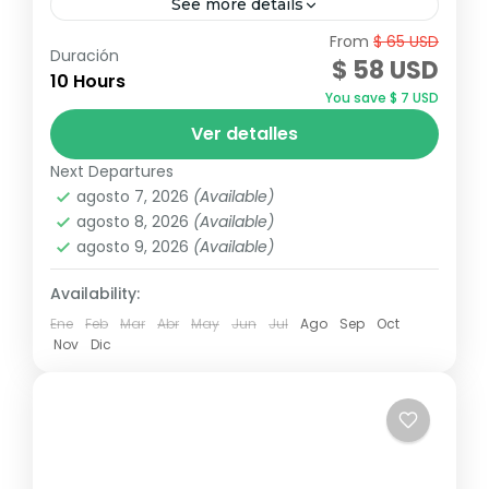
See more details
From
$ 65 USD
¡Vive la mejor fiesta en el mar con Party
Duración
$ 58 USD
Boat Punta Cana! Música y diversión sin
10 Hours
You save $ 7 USD
límites en un catamarán exclusivo. Reserva
Ver detalles
ahora y disfruta...
Punta Cana
,
Republica Dominicana
Next Departures
agosto 7, 2026
(Available)
agosto 8, 2026
(Available)
agosto 9, 2026
(Available)
Availability:
Ene
Feb
Mar
Abr
May
Jun
Jul
Ago
Sep
Oct
Nov
Dic