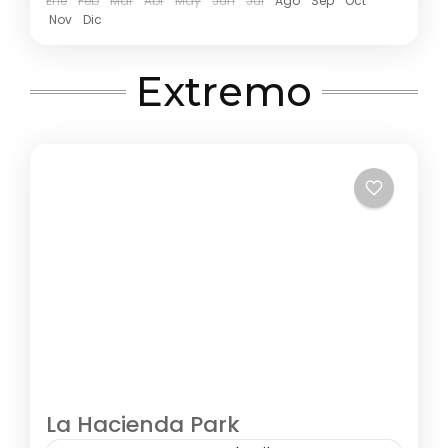
Ene
Feb
Mar
Abr
May
Jun
Jul
Ago
Sep
Oct
Nov
Dic
Extremo
La Hacienda Park