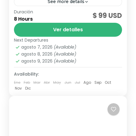
See more details
Duración
¡Vive una experiencia única con 7
$ 99 USD
8 Hours
actividades por el precio de 1! Disfruta de la
emoción de la tirolesa, siente la adrenalina
Ver detalles
de los buggies,...
Next Departures
Republica Dominicana
agosto 7, 2026
(Available)
agosto 8, 2026
(Available)
agosto 9, 2026
(Available)
Availability:
Ene
Feb
Mar
Abr
May
Jun
Jul
Ago
Sep
Oct
Nov
Dic