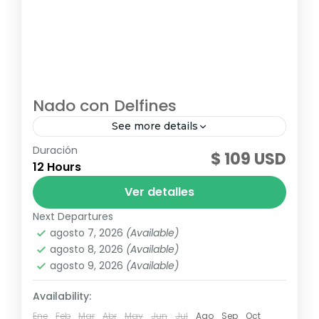
Nado con Delfines
See more details
Duración
¡Vive las mejores experiencias acuáticas en
$ 109 USD
12 Hours
Ocean Adventures y conoce cada una de
las actividades que podrás elegir en tus
Ver detalles
próximas vacaciones en Punta Cana....
Next Departures
Punta Cana
,
Republica Dominicana
agosto 7, 2026
(Available)
agosto 8, 2026
(Available)
agosto 9, 2026
(Available)
Availability:
Ene
Feb
Mar
Abr
May
Jun
Jul
Ago
Sep
Oct