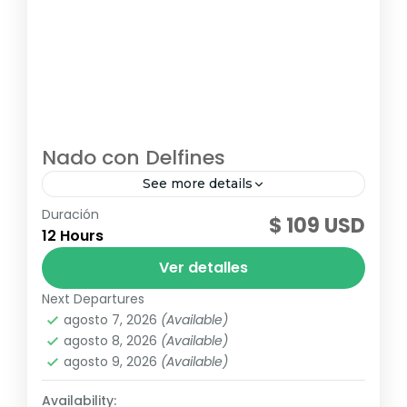
Nado con Delfines
See more details
Duración
¡Vive las mejores experiencias acuáticas en
$ 109 USD
12 Hours
Ocean Adventures y conoce cada una de
las actividades que podrás elegir en tus
Ver detalles
próximas vacaciones en Punta Cana....
Next Departures
Punta Cana
,
Republica Dominicana
agosto 7, 2026
(Available)
agosto 8, 2026
(Available)
agosto 9, 2026
(Available)
Availability: