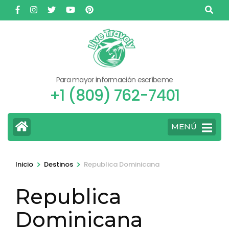
Saltar
al
contenido
(presione
Entrar)
Para mayor información escríbeme
+1 (809) 762-7401
MENÚ
>
>
Inicio
Destinos
Republica Dominicana
Republica
Dominicana