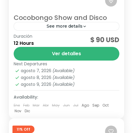
Cocobongo Show and Disco
See more details
Duración
"Coco Bongo Downtown en Punta Cana es
$ 90 USD
12 Hours
un maravilloso lugar para pasar la noche
después de un espectacular día de sol en
Ver detalles
las hermosas playas de...
Next Departures
Punta Cana
,
Republica Dominicana
agosto 7, 2026
(Available)
agosto 8, 2026
(Available)
agosto 9, 2026
(Available)
Availability:
Ene
Feb
Mar
Abr
May
Jun
Jul
Ago
Sep
Oct
Nov
Dic
11% Off