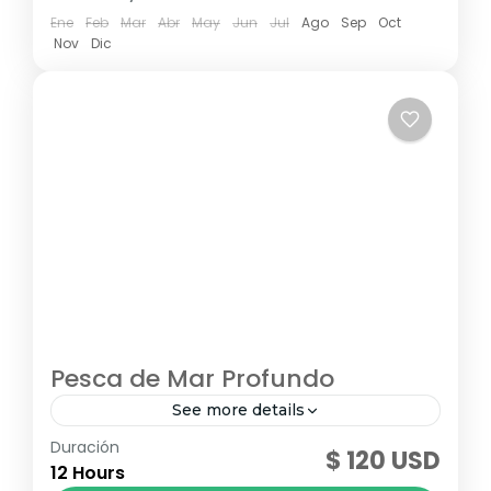
Ene
Feb
Mar
Abr
May
Jun
Jul
Ago
Sep
Oct
Nov
Dic
Pesca de Mar Profundo
See more details
Duración
No pierda la oportunidad de disfrutar de las
$ 120 USD
12 Hours
maravillas del mar en un espectacular