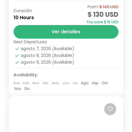
From
$ 145 USD
Excursión Samana y cayó levantado.
Duración
$ 130 USD
Disfruta de un día completo lleno de
10 Hours
You save $ 15 USD
aventura, Empezando la salida desde
Ver detalles
Bayahíbe y bavaro hacia la zona de
Republica Dominicana
Miches,...
Next Departures
agosto 7, 2026
(Available)
agosto 8, 2026
(Available)
agosto 9, 2026
(Available)
Availability:
Ene
Feb
Mar
Abr
May
Jun
Jul
Ago
Sep
Oct
Nov
Dic