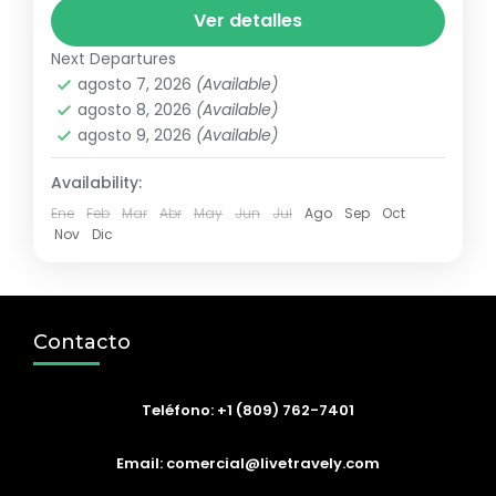
charter de pesca en alta mar, saliendo
Ver detalles
desde la hermosa marina...
Next Departures
Punta Cana
,
Republica Dominicana
agosto 7, 2026
(Available)
agosto 8, 2026
(Available)
agosto 9, 2026
(Available)
Availability:
Ene
Feb
Mar
Abr
May
Jun
Jul
Ago
Sep
Oct
Nov
Dic
Contacto
Teléfono: +1 (809) 762-7401
Email: comercial@livetravely.com