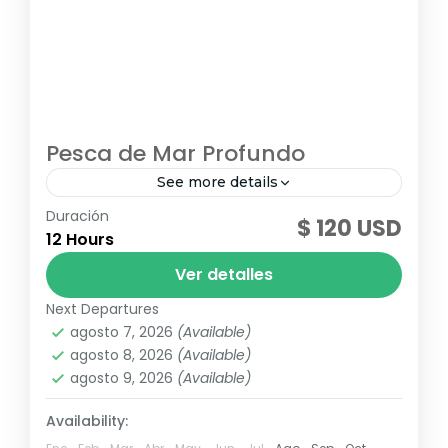
Pesca de Mar Profundo
See more details
Duración
No pierda la oportunidad de disfrutar de las
$ 120 USD
12 Hours
maravillas del mar en un espectacular
charter de pesca en alta mar, saliendo
Ver detalles
desde la hermosa marina...
Next Departures
Punta Cana
,
Republica Dominicana
agosto 7, 2026
(Available)
agosto 8, 2026
(Available)
agosto 9, 2026
(Available)
Availability: