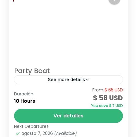
Party Boat
See more details
From
$ 65 USD
¡Vive la mejor fiesta en el mar con Party
Duración
$ 58 USD
Boat Punta Cana! Música y diversión sin
10 Hours
You save $ 7 USD
límites en un catamarán exclusivo. Reserva
Ver detalles
ahora y disfruta...
Punta Cana
,
Republica Dominicana
Next Departures
agosto 7, 2026
(Available)