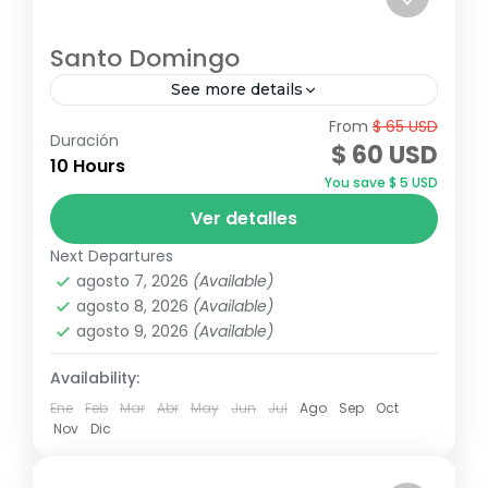
Santo Domingo
See more details
From
$ 65 USD
¿Le gustaría caminar por los pasos de
Duración
$ 60 USD
Cristóbal Colón? Por supuesto que lo haría!
10 Hours
You save $ 5 USD
Por eso te invitamos a nuestra exclusiva
Ver detalles
excursión de Punta Cana...
Republica Dominicana
Next Departures
agosto 7, 2026
(Available)
agosto 8, 2026
(Available)
agosto 9, 2026
(Available)
Availability:
Ene
Feb
Mar
Abr
May
Jun
Jul
Ago
Sep
Oct
Nov
Dic