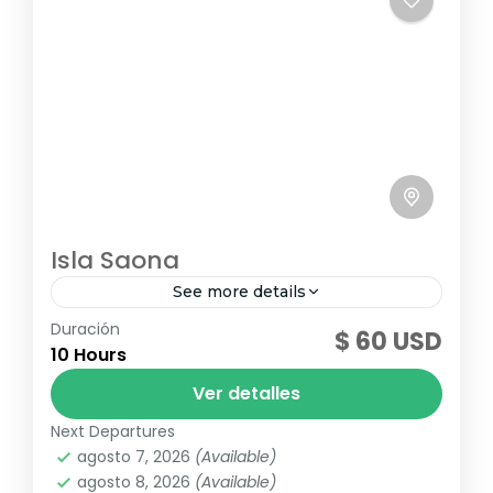
Isla Saona
See more details
Duración
Recorrido por la costa hasta llegar a la
$ 60 USD
10 Hours
piscina natural un espacio apartadodonde
podrá disfrutar de un baño, mientras se
Ver detalles
acompaña de una cuba libre,...
Next Departures
Republica Dominicana
agosto 7, 2026
(Available)
agosto 8, 2026
(Available)