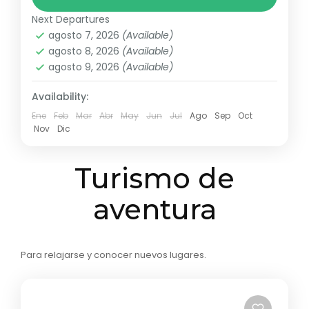
desde la hermosa marina...
Next Departures
Punta Cana
,
Republica Dominicana
agosto 7, 2026
(Available)
agosto 8, 2026
(Available)
agosto 9, 2026
(Available)
Availability:
Ene
Feb
Mar
Abr
May
Jun
Jul
Ago
Sep
Oct
Nov
Dic
Turismo de
aventura
Para relajarse y conocer nuevos lugares.