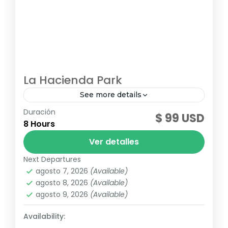
La Hacienda Park
See more details
Duración
¡Vive una experiencia única con 7
$ 99 USD
8 Hours
actividades por el precio de 1! Disfruta de la
emoción de la tirolesa, siente la adrenalina
Ver detalles
de los buggies,...
Next Departures
Republica Dominicana
agosto 7, 2026
(Available)
agosto 8, 2026
(Available)
agosto 9, 2026
(Available)
Availability: