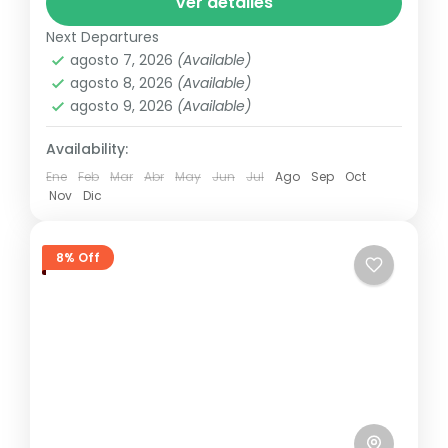
Las aguas que rodean tienen sabor
Ver detalles
caribeño, que es características para el
Next Departures
Republica Dominicana
país. Comience...
agosto 7, 2026
(Available)
agosto 8, 2026
(Available)
agosto 9, 2026
(Available)
Availability:
Ene
Feb
Mar
Abr
May
Jun
Jul
Ago
Sep
Oct
Nov
Dic
8% Off