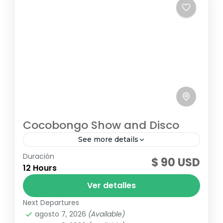
Cocobongo Show and Disco
See more details
Duración
"Coco Bongo Downtown en Punta Cana es
$ 90 USD
12 Hours
un maravilloso lugar para pasar la noche
después de un espectacular día de sol en
Ver detalles
las hermosas playas de...
Next Departures
Punta Cana
,
Republica Dominicana
agosto 7, 2026
(Available)