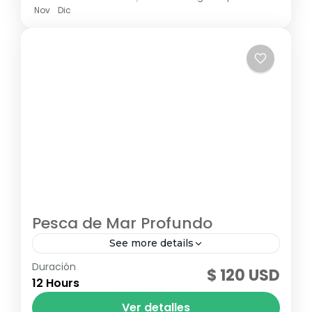
Nov
Dic
Pesca de Mar Profundo
See more details
Duración
No pierda la oportunidad de disfrutar de las
$ 120 USD
12 Hours
maravillas del mar en un espectacular
charter de pesca en alta mar, saliendo
Ver detalles