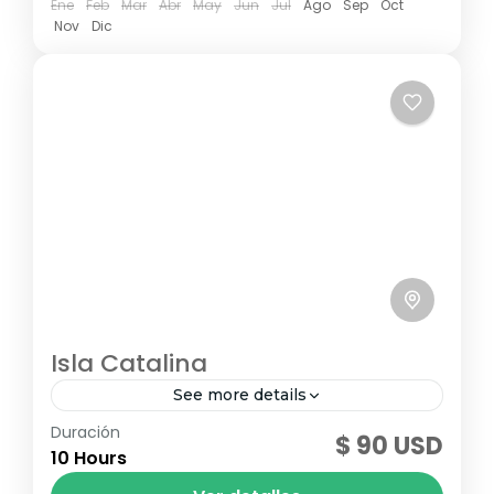
Ene
Feb
Mar
Abr
May
Jun
Jul
Ago
Sep
Oct
Nov
Dic
Isla Catalina
See more details
Duración
Isla Catalina es prácticamente playa
$ 90 USD
10 Hours
virgen con su belleza natural indescriptible.