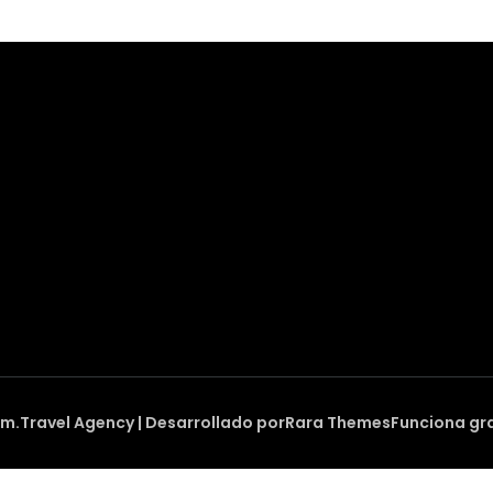
om
.
Travel Agency | Desarrollado por
Rara Themes
Funciona gr