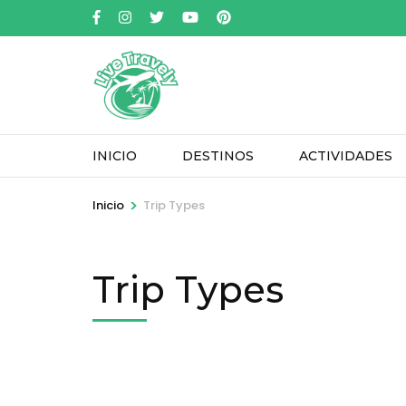
Saltar
al
contenido
(presione
Entrar)
INICIO
DESTINOS
ACTIVIDADES
>
Inicio
Trip Types
Trip Types